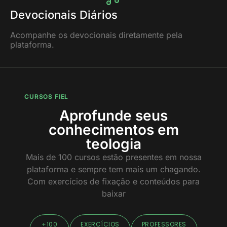
Devocionais Diários
Acompanhe os devocionais diretamente pela
plataforma.
CURSOS FIEL
Aprofunde seus
conhecimentos em
teologia
Mais de 100 cursos estão presentes em nossa
plataforma e sempre tem mais um chagando.
Com exercícios de fixação e conteúdos para
baixar
+100
EXERCÍCIOS
PROFESSORES