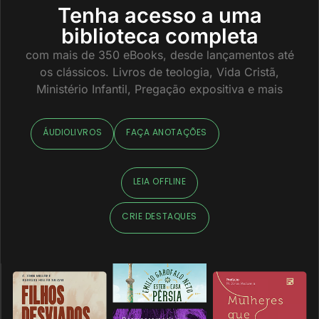
Tenha acesso a uma
biblioteca completa
com mais de 350 eBooks, desde lançamentos até
os clássicos. Livros de teologia, Vida Cristã,
Ministério Infantil, Pregação expositiva e mais
ÁUDIOLIVROS
FAÇA ANOTAÇÕES
LEIA OFFLINE
CRIE DESTAQUES