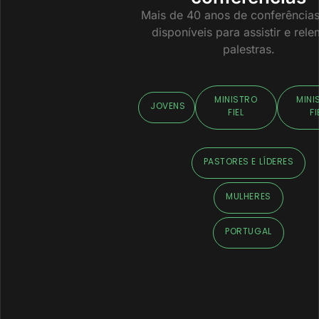
Mais de 40 anos de conferências
disponíveis para assistir e rel
palestras.
MINISTRO
MINI
JOVENS
FIEL
FI
PASTORES E LÍDERES
MULHERES
PORTUGAL