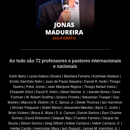
Ao todo são 72 professores e pastores internacionais
e nacionais
Keith Berry | Laise Helena Oliveira | Marilene Ferreira | Kathleen Nielson |
Emilio Garofalo Neto | Juan de Paula Siqueira | Daniel R. Hyde | Thiago
Guerra | Peter Jones | Jean Marques Regina | Thiago Rafael Vieira |
Elisabeth Elliot | David R. Helm | Albert Mohler Jr. | Aender Borba | Dave
Furman | W. Robert Godfrey | Solano Portela | Sebastian Traeger | Guy
Waters | Marcos N. Eberlin | R. C. Sproul Jr. | Derek Thomas | Ian Hamilton
| Sinclair Ferguson | Alderi Matos | Alexandre Mendes | Barry C. Joslin |
Brian Vickers | Bruce A. Ware | D. A. Carson | Daniel Santos | Davi Charles
Gomes | David Robinson | Deepak Reju | Franklin Ferreira | Gaspar de
Souza | Gilson Santos | Greg Gilbert | Heber Campos | Heber Campos Jr. |
Helder Cardin | Hermisten Maia | Iain Duguid | James M. Hamilton Jr. |