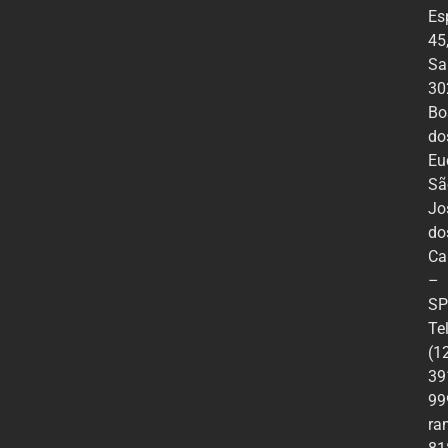
Es
45
Sa
30
Bo
do
Eu
Sã
Jo
do
Ca
–
SP
Te
(1
39
99
ra