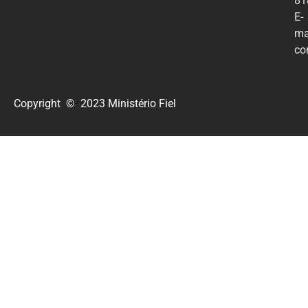
81
E-
ma
co
Copyright © 2023 Ministério Fiel