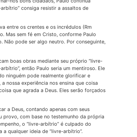
rnar-nos bons cidadãos, Paulo continua
rbítrio” consiga resistir a assaltos de
tiva entre os crentes e os incrédulos (Rm
to. Mas sem fé em Cristo, conforme Paulo
o. Não pode ser algo neutro. Por conseguinte,
cam boas obras mediante seu próprio “livre-
arbítrio”, então Paulo seria um mentiroso. Ele
o ninguém pode realmente glorificar e
 a nossa experiência nos ensina que coisa
coisa que agrada a Deus. Eles serão forçados
icar a Deus, contando apenas com seus
 eu provo, com base no testemunho da própria
empenho, o “livre-arbítrio” é culpado do
 qualquer ideia de “livre-arbítrio”.