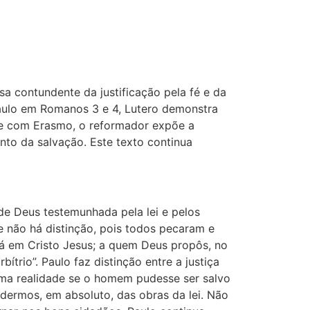
a contundente da justificação pela fé e da
aulo em Romanos 3 e 4, Lutero demonstra
te com Erasmo, o reformador expõe a
ento da salvação. Este texto continua
de Deus testemunhada pela lei e pelos
e não há distinção, pois todos pecaram e
há em Cristo Jesus; a quem Deus propôs, no
trio”. Paulo faz distinção entre a justiça
r uma realidade se o homem pudesse ser salvo
dermos, em absoluto, das obras da lei. Não