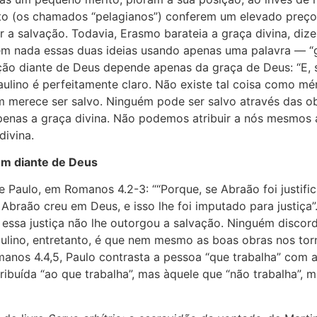
rito (os chamados “pelagianos”) conferem um elevado pre
 a salvação. Todavia, Erasmo barateia a graça divina, diz
 em nada essas duas ideias usando apenas uma palavra — “g
ção diante de Deus depende apenas da graça de Deus: “E, se
 paulino é perfeitamente claro. Não existe tal coisa como 
 merece ser salvo. Ninguém pode ser salvo através das ob
 apenas a graça divina. Não podemos atribuir a nós mesmos
divina.
em diante de Deus
 Paulo, em Romanos 4.2-3: ““Porque, se Abraão foi justifi
? Abraão creu em Deus, e isso lhe foi imputado para justiç
ssa justiça não lhe outorgou a salvação. Ninguém discord
aulino, entretanto, é que nem mesmo as boas obras nos to
anos 4.4,5, Paulo contrasta a pessoa “que trabalha” com aq
tribuída “ao que trabalha”, mas àquele que “não trabalha”, 