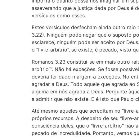
importa o quanto possamos imaginar um supost
asseverando que a justiça dada por Deus é de n
versículos como esses.
Estes versículos desfecham ainda outro raio co
3.22). Ninguém pode negar que o suposto pode
esclarece, ninguém pode ser aceito por Deus.
o “livre-arbítrio”, se existe, é pecado, visto
Romanos 3.23 constitui-se em mais outro raio
arbítrio””. Não há exceções. Se fosse possíve
deveria ter dado margem a exceções. No enta
agradar a Deus. Todo aquele que agrada ao S
alguma em nós agrada a Deus. Pergunte àquele
a admitir que não existe. E é isto que Paulo 
Até mesmo aqueles que acreditam no “livre-
próprios recursos. A despeito de seu “livre-
consciência deles, que o “livre-arbítrio” não
pecado de incredulidade. Portanto, vemos que 