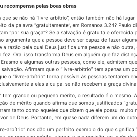
 ou recompensa pelas boas obras
m que se não há “livre-arbítrio”, então também não há luga
peito da palavra “gratuitamente”, em Romanos 3.24? Paulo di
tam “por sua graça”? Se a salvação é gratuita e oferecida 
mo argumenta que a pessoa deve ser capaz de fazer alguma
a razão pela qual Deus justifica uma pessoa e não outra, é
o fez. Ora, isso transforma Deus em alguém que faz distinç
. Erasmo e algumas outras pessoas, como ele, admitem q
m a salvação. Afirmam que o “livre-arbítrio” tem apenas u
e o “livre-arbítrio” torna possível às pessoas tentarem en
lusivamente a elas a culpa, se não recebem a graça divina
io” tem grande ou pequeno mérito, o resultado é o mesmo. 
noção de mérito quando afirma que somos justificados “grat
erram tanto como aqueles que dizem que ele possui muito m
 favor de Deus. Portanto, em quase nada diferem um do outr
re-arbítrio” nos dão um perfeito exemplo do que significa “s
nas um pequeno mérito, pioram a sua posição, ao invés de