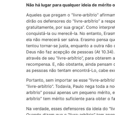
Não há lugar para qualquer ideia de mérito
Aqueles que pregam o “livre-arbítrio” afirma
dirão os defensores do “livre-arbítrio” a res
gratuitamente, por sua graça”. Como interpre
conquistá-la ou merecê-la. No entanto, Eras
ela não merecerá ser salva. Erasmo pensa que 
tentou tornar-se justa, enquanto a outra não 
Deus não faz acepção de pessoas (At 10.34)
através de seu “livre-arbítrio”, para obtere
recompensa. E, não obstante, ainda pensam qu
as pessoas não tentam encontrá-Lo, cabe exc
Portanto, sem importar se esse “livre-arbítr
“livre-arbítrio”. Todavia, Paulo nega toda a 
arbítrio” possui apenas um pequeno mérito, 
arbítrio” tem mérito suficiente para obter o
Na verdade, esses defensores da ideia do “liv
Quando dizem que o “livre-arbítrio” tem ape