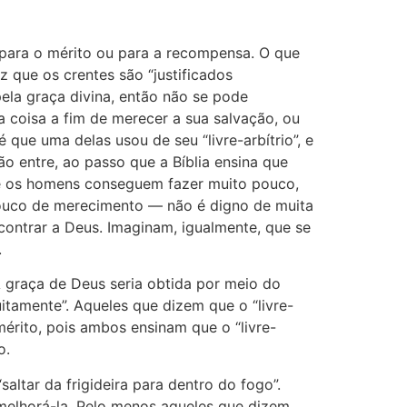
r para o mérito ou para a recompensa. O que
z que os crentes são “justificados
pela graça divina, então não se pode
 coisa a fim de merecer a sua salvação, ou
 que uma delas usou de seu “livre-arbítrio”, e
ão entre, ao passo que a Bíblia ensina que
ue os homens conseguem fazer muito pouco,
m pouco de merecimento — não é digno de muita
contrar a Deus. Imaginam, igualmente, que se
.
A graça de Deus seria obtida por meio do
uitamente”. Aqueles que dizem que o “livre-
érito, pois ambos ensinam que o “livre-
o.
altar da frigideira para dentro do fogo”.
 melhorá-la. Pelo menos aqueles que dizem