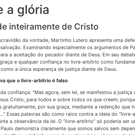
 a glória
e inteiramente de Cristo
scravidão da vontade, Martinho Lutero apresenta uma defes
 a salvação. Examinando especialmente os argumentos de P
ara a aceitação do pecador diante de Deus. Em seu deba
a graça e qualquer confiança no livre-arbítrio como fundam
o como a única esperança de justiça diante de Deus.
a que o livre-arbítrio é falso
 confiança: “Mas agora, sem lei, se manifestou a justiça 
esus Cristo, para todos e sobre todos os que creem; porqu
os gratuitamente, por sua graça, mediante a redenção que 
 Essas palavras são como raios contra a ideia do “livre-arbí
nte a observância da lei. O “livre-arbítrio” só poderia se
, Paulo demonstra claramente que somos salvos sem depen