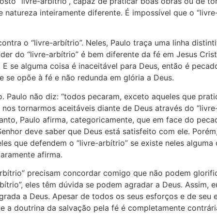
o “livre-arbítrio”, capaz de praticar boas obras ou de to
atureza inteiramente diferente. É impossível que o “livre-a
ntra o “livre-arbítrio”. Neles, Paulo traça uma linha distin
r do “livre-arbítrio” é bem diferente da fé em Jesus Cris
 E se alguma coisa é inaceitável para Deus, então é pecad
 que se opõe à fé e não redunda em glória a Deus.
. Paulo não diz: “todos pecaram, exceto aqueles que prati
l nos tornarmos aceitáveis diante de Deus através do “livre-
nto, Paulo afirma, categoricamente, que em face do pecad
enhor deve saber que Deus está satisfeito com ele. Porém,
s que defendem o “livre-arbítrio” se existe neles alguma 
claramente afirma.
arbítrio” precisam concordar comigo que não podem glorif
arbítrio”, eles têm dúvida se podem agradar a Deus. Assim,
 agrada a Deus. Apesar de todos os seus esforços e de seu 
a doutrina da salvação pela fé é completamente contrária a